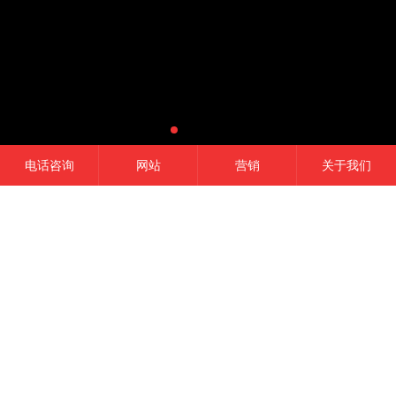
电话咨询
网站
营销
关于我们
网站建设
微信开发
APP开发
营销推广
成功的平台
一定是精准定位结合有效的品牌营销,
这是我们的信条！