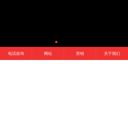
电话咨询
网站
营销
关于我们
网站建设
微信开发
APP开发
营销推广
成功的平台
一定是精准定位结合有效的品牌营销,
这是我们的信条！